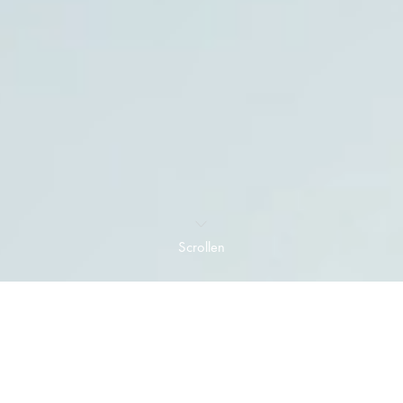
Scrollen
hes
Vollständiger Name
*